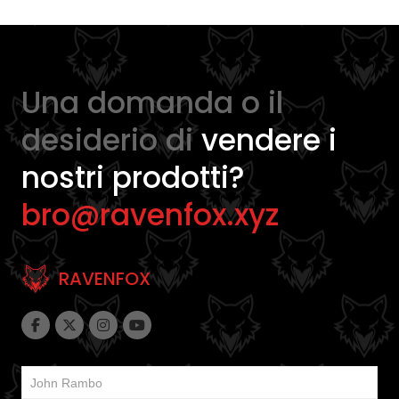
possono
essere
scelte
nella
Una domanda o il
pagina
desiderio di
vendere i
del
prodotto
nostri prodotti?
bro@ravenfox.xyz
RAVENFOX