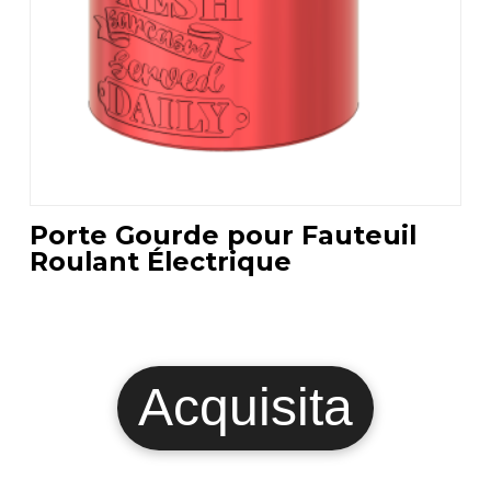
Porte Gourde pour Fauteuil
Roulant Électrique
Questo
prodotto
ha
Acquisita
più
varianti.
Le
opzioni