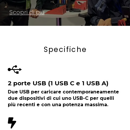
Scopri di piu
Scopri di piu
Acquisita
Specifiche
2 porte USB (1 USB C e 1 USB A)
Due USB per
caricare contemporaneamente
due dispositivi
di cui uno
USB-C
per quelli
più recenti e con una potenza massima.