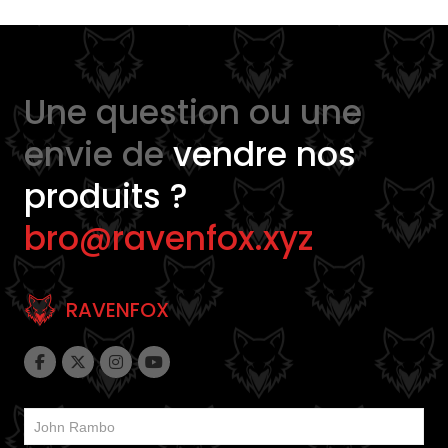
Une question ou une
envie de
vendre nos
produits ?
bro@ravenfox.xyz
RAVENFOX