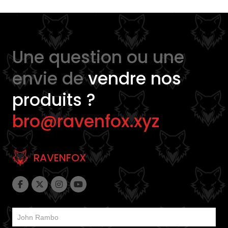
Une question ou une
envie de
vendre nos
produits ?
bro@ravenfox.xyz
RAVENFOX