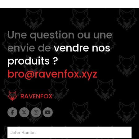
Une question ou une
envie de
vendre nos
produits ?
bro@ravenfox.xyz
RAVENFOX