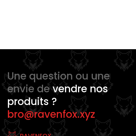
Une question ou une
envie de
vendre nos
produits ?
bro@ravenfox.xyz
RAVENFOX