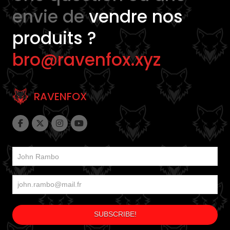
envie de
vendre nos
produits ?
bro@ravenfox.xyz
RAVENFOX