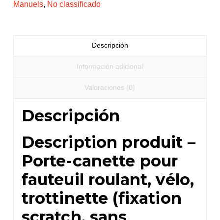
Manuels
,
No classificado
cantidad
Descripción
Información adicional
Valoraciones (0)
Descripción
Description produit –
Porte-canette pour
fauteuil roulant, vélo,
trottinette (fixation
scratch, sans