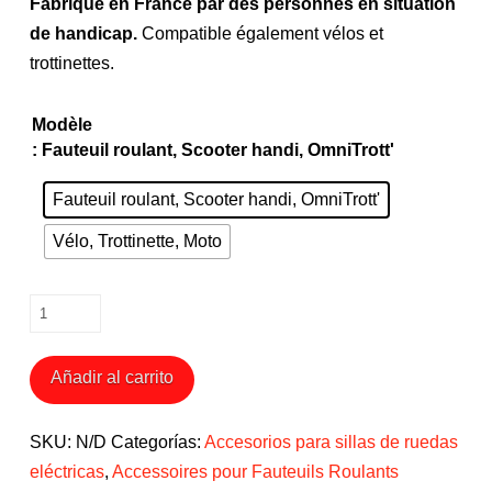
Fabriqué en France par des personnes en situation
de handicap.
Compatible également vélos et
trottinettes.
Modèle
: Fauteuil roulant, Scooter handi, OmniTrott'
Fauteuil roulant, Scooter handi, OmniTrott'
Vélo, Trottinette, Moto
Porte
Canette
pour
Añadir al carrito
Fauteuil
Roulant,
SKU:
N/D
Categorías:
Accesorios para sillas de ruedas
Vélo,
eléctricas
,
Accessoires pour Fauteuils Roulants
Trottinette