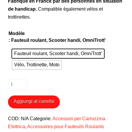
Fabriqué en France par des personnes en situation
de handicap.
Compatible également vélos et
trottinettes.
Modèle
: Fauteuil roulant, Scooter handi, OmniTrott'
Fauteuil roulant, Scooter handi, OmniTrott'
Vélo, Trottinette, Moto
Porte
Canette
pour
Aggiungi al carrello
Fauteuil
Roulant,
COD:
N/A
Categorie:
Accessori per Carrozzina
Vélo,
Elettrica
,
Accessoires pour Fauteuils Roulants
Trottinette