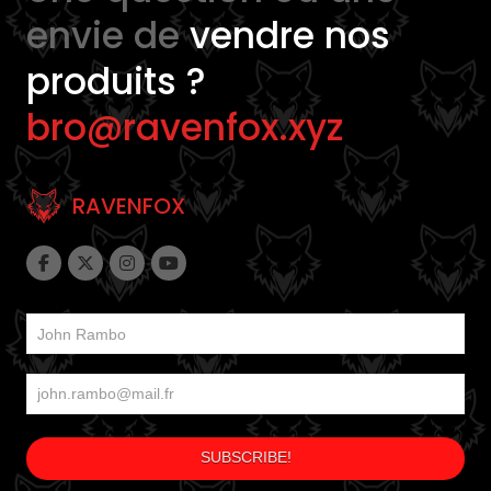
envie de
vendre nos
produits ?
bro@ravenfox.xyz
RAVENFOX