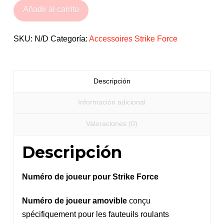
joueur
Añadir al carrito
pour
Strike
SKU:
N/D
Categoría:
Accessoires Strike Force
Force
et
Accroche
Descripción
(pare-
chocs
Información adicional
avant)
Valoraciones (0)
cantidad
Descripción
Numéro de joueur pour Strike Force
Numéro de joueur amovible
conçu
spécifiquement pour les fauteuils roulants