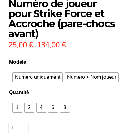
Numéro de joueur
pour Strike Force et
Accroche (pare-chocs
avant)
25,00
€
184,00
€
Rango
-
de
precios:
desde
Modèle
25,00 €
hasta
184,00 €
Numéro uniquement
Numéro + Nom joueur
Quantité
1
2
4
6
8
Numéro
de