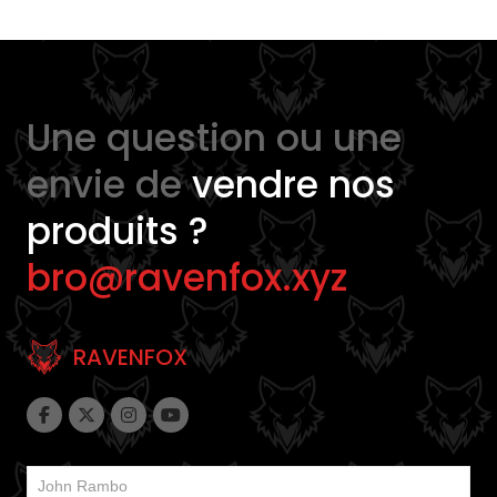
Une question ou une
envie de
vendre nos
produits ?
bro@ravenfox.xyz
RAVENFOX