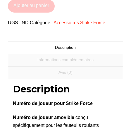
Numéro
Ajouter au panier
de
joueur
UGS :
ND
Catégorie :
Accessoires Strike Force
pour
Strike
Force
Description
et
Accroche
Informations complémentaires
(pare-
Avis (0)
chocs
avant)
Description
Numéro de joueur pour Strike Force
Numéro de joueur amovible
conçu
spécifiquement pour les fauteuils roulants