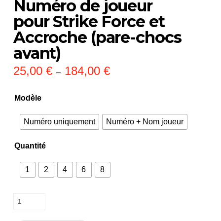
Numéro de joueur
pour Strike Force et
Accroche (pare-chocs
avant)
25,00
€
184,00
€
Plage
–
de
prix :
25,00 €
Modèle
à
184,00 €
Numéro uniquement
Numéro + Nom joueur
Quantité
1
2
4
6
8
quantité
de