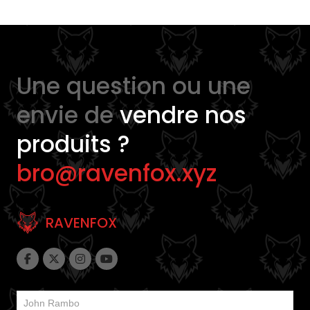
Une question ou une
envie de
vendre nos
produits ?
bro@ravenfox.xyz
RAVENFOX