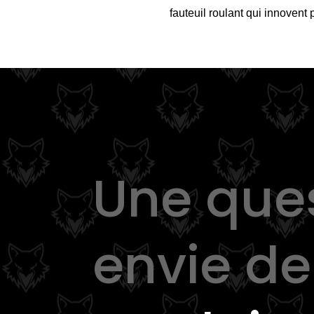
fauteuil roulant qui innovent 
Une que
envie d