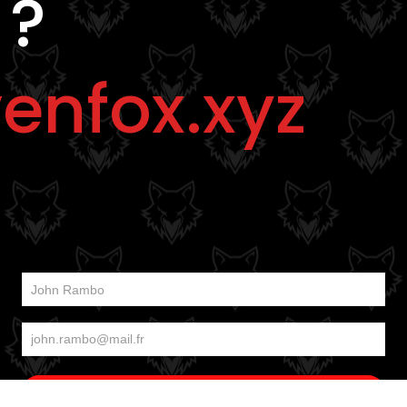
 ?
enfox.xyz