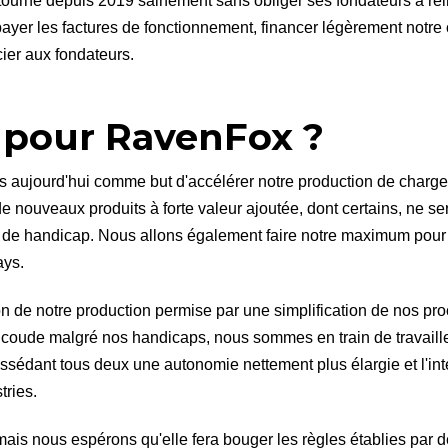
ourne depuis 2019 sainement sans obliger ses fondateurs à réin
payer les factures de fonctionnement, financer légèrement notre 
ncier aux fondateurs.
 pour RavenFox ?
 aujourd'hui comme but d'accélérer notre production de charge
de nouveaux produits à forte valeur ajoutée, dont certains, ne 
 de handicap. Nous allons également faire notre maximum pour ê
ays.
on de notre production permise par une simplification de nos pr
de coude malgré nos handicaps, nous sommes en train de travaill
possédant tous deux une autonomie nettement plus élargie et l'i
tries.
mais nous espérons qu'elle fera bouger les règles établies par 