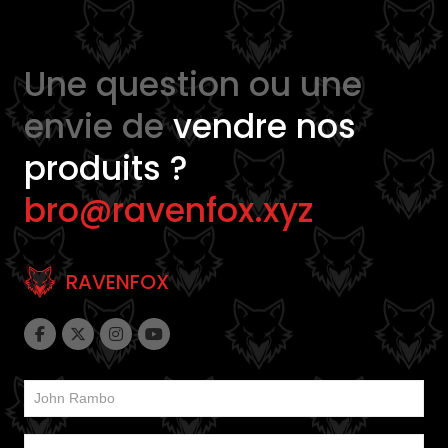
Une question ou une
envie de
vendre nos
produits ?
bro@ravenfox.xyz
RAVENFOX