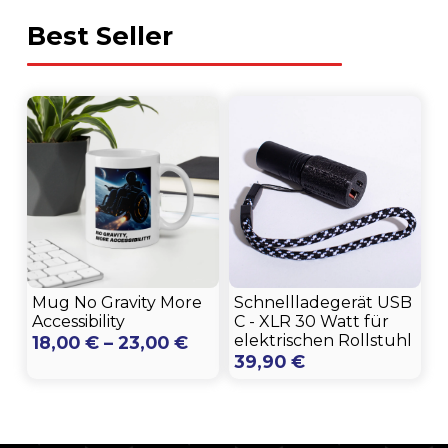
Best Seller
Mug No Gravity More
Schnellladegerät USB
Accessibility
C - XLR 30 Watt für
Preisspanne:
elektrischen Rollstuhl
18,00
€
–
23,00
€
39,90
€
18,00 €
bis
23,00 €