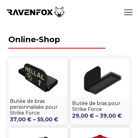
Online-Shop
Butée de bras
Butée de bras pour
personnalisée pour
Strike Force
Strike Force
Preis
29,00
€
–
39,00
€
Preisspanne:
37,00
€
–
55,00
€
29,00
37,00 €
bis
bis
39,00