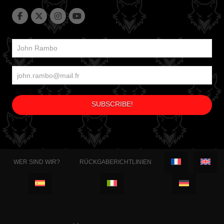
WER SIND WIR?
RÜCKGABERICHTLINIEN