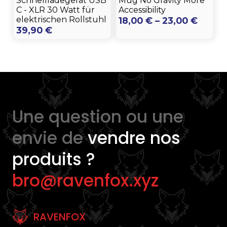
Schnellladegerät USB
Mug No Gravity More
C - XLR 30 Watt für
Accessibility
elektrischen Rollstuhl
Preis
18,00
€
–
23,00
€
39,90
€
18,00 
bis
23,00
Une question ou une
envie de
vendre nos
produits ?
bro@ravenfox.xyz
RAVENFOX