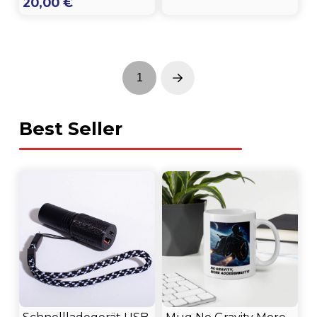
20,00
€
1
Next
Best Seller