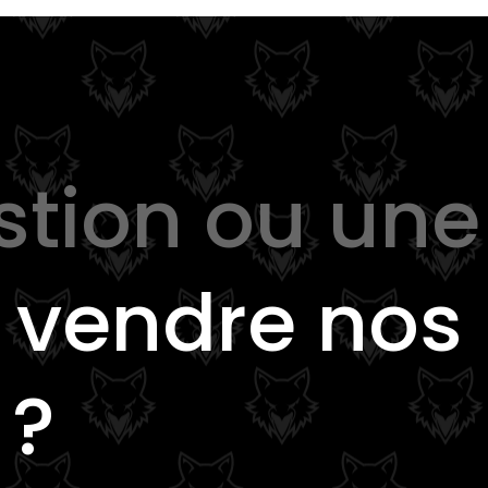
stion ou une
e
vendre nos
 ?