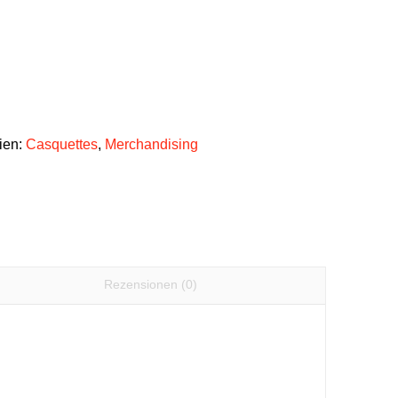
ien:
Casquettes
,
Merchandising
Rezensionen (0)