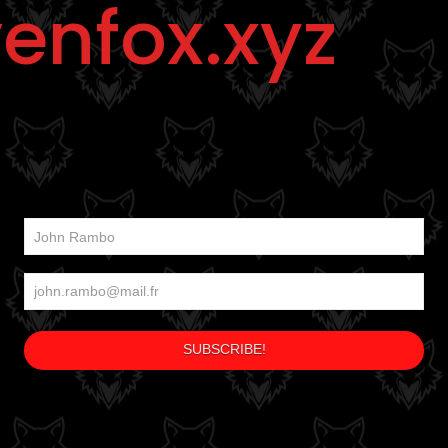
enfox.xyz