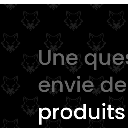
Une que
envie d
produits