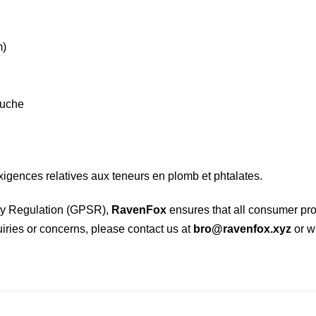
m)
auche
igences relatives aux teneurs en plomb et phtalates.
ety Regulation (GPSR),
RavenFox
ensures that all consumer pr
uiries or concerns, please contact us at
bro@ravenfox.xyz
or wr