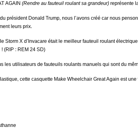
AT AGAIN
(Rendre au fauteuil roulant sa grandeur)
représente l
u président Donald Trump, nous l’avons créé car nous pensons 
ent leurs prix.
e Storm X d’Invacare était le meilleur fauteuil roulant électriqu
al ! (RIP : REM 24 SD)
 les utilisateurs de fauteuils roulants manuels qui sont du mêm
lastique, cette casquette Make Wheelchair Great Again est une v
asthanne