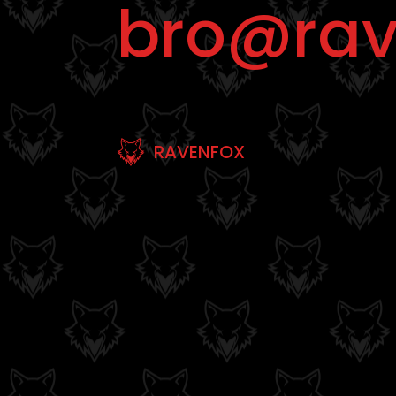
bro@rav
RAVENFOX