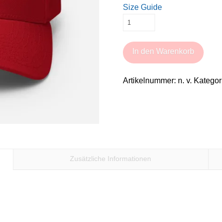
Size Guide
Casquette
Make
Wheelchair
In den Warenkorb
Great
Again
Artikelnummer:
n. v.
Kategor
Menge
Zusätzliche Informationen