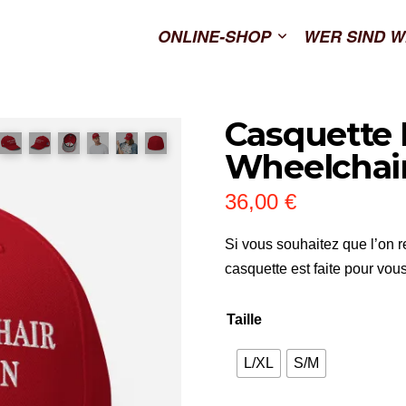
ONLINE-SHOP
WER SIND W
Casquette
Wheelchair
36,00
€
Si vous souhaitez que l’on r
casquette est faite pour vou
Taille
L/XL
S/M