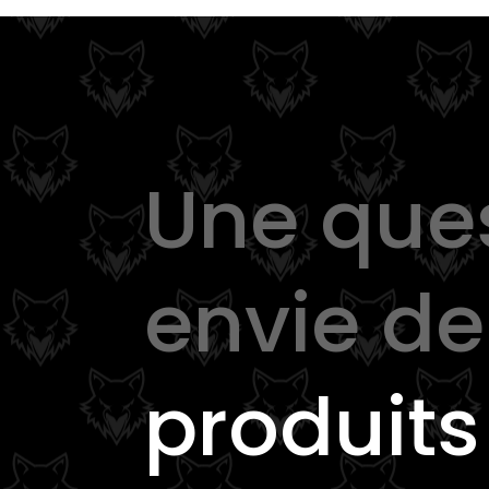
Une que
envie d
produits