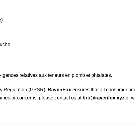
m)
auche
igences relatives aux teneurs en plomb et phtalates.
ety Regulation (GPSR),
RavenFox
ensures that all consumer pr
uiries or concerns, please contact us at
bro@ravenfox.xyz
or wr