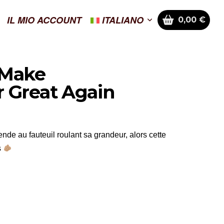
IL MIO ACCOUNT
ITALIANO
0,00
€
 Make
 Great Again
ende au fauteuil roulant sa grandeur, alors cette
s