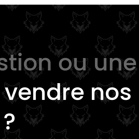
stion ou une
e
vendre nos
 ?