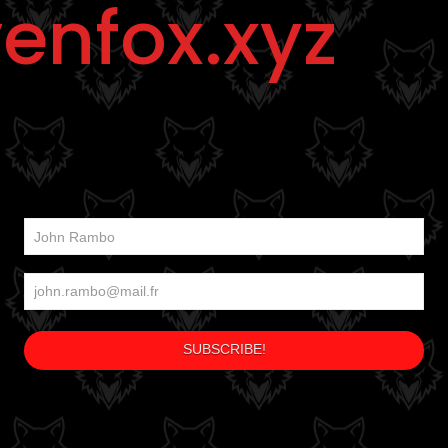
enfox.xyz