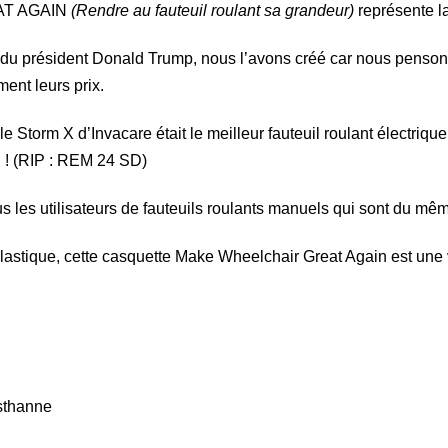
AT AGAIN
(Rendre au fauteuil roulant sa grandeur)
représente l
u président Donald Trump, nous l’avons créé car nous pensons 
ent leurs prix.
e Storm X d’Invacare était le meilleur fauteuil roulant électriqu
al ! (RIP : REM 24 SD)
 les utilisateurs de fauteuils roulants manuels qui sont du mêm
lastique, cette casquette Make Wheelchair Great Again est une v
asthanne