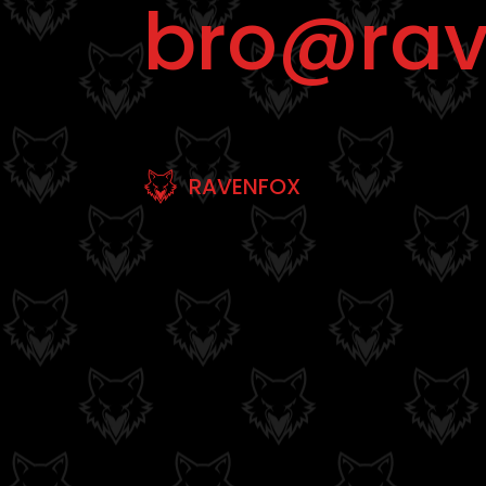
bro@rav
RAVENFOX