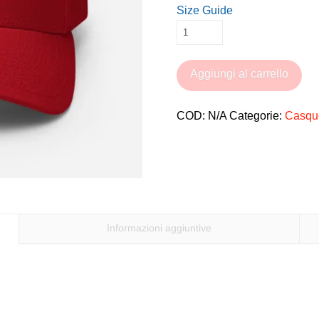
Size Guide
Casquette
Make
Wheelchair
Aggiungi al carrello
Great
Again
COD:
N/A
Categorie:
Casqu
quantità
Informazioni aggiuntive