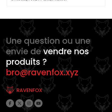
Une question ou une
envie de
vendre nos
produits ?
bro@ravenfox.xyz
RAVENFOX