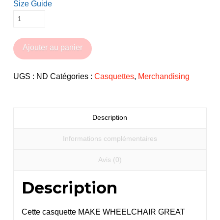
Size Guide
quantité
de
Casquette
Ajouter au panier
Make
Wheelchair
UGS :
ND
Catégories :
Casquettes
,
Merchandising
Great
Again
Description
Informations complémentaires
Avis (0)
Description
Cette casquette MAKE WHEELCHAIR GREAT