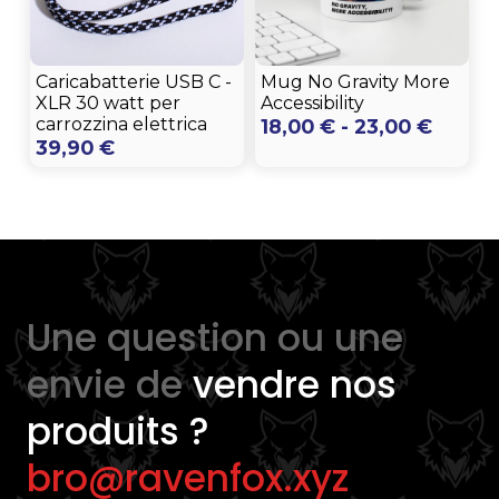
Caricabatterie USB C -
Mug No Gravity More
XLR 30 watt per
Accessibility
carrozzina elettrica
Fascia
18,00
€
-
23,00
€
39,90
€
di
prezzo
da
18,00 
a
23,00 
Une question ou une
envie de
vendre nos
produits ?
bro@ravenfox.xyz