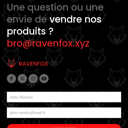
Une question ou une
envie de
vendre nos
produits ?
bro@ravenfox.xyz
RAVENFOX