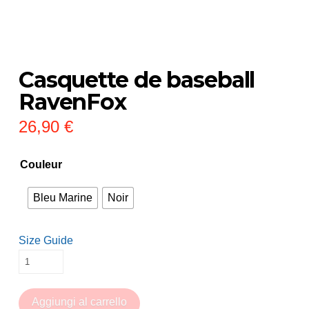
Casquette de baseball
RavenFox
26,90
€
Couleur
Bleu Marine
Noir
Size Guide
Casquette
de
baseball
Aggiungi al carrello