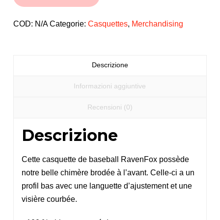
RavenFox
quantità
COD:
N/A
Categorie:
Casquettes
,
Merchandising
Descrizione
Informazioni aggiuntive
Recensioni (0)
Descrizione
Cette casquette de baseball RavenFox possède
notre belle chimère brodée à l’avant. Celle-ci a un
profil bas avec une languette d’ajustement et une
visière courbée.