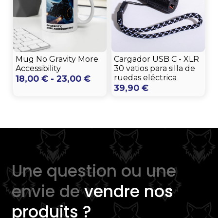
Mug No Gravity More
Cargador USB C - XLR
Accessibility
30 vatios para silla de
Rango
ruedas eléctrica
18,00
€
-
23,00
€
39,90
€
de
precios:
desde
18,00 €
hasta
23,00 €
Une question ou une
envie de
vendre nos
produits ?