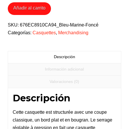
3D
Añadir al carrito
Text
cantidad
SKU:
676EC8910CA94_Bleu-Marine-Foncé
Categorías:
Casquettes
,
Merchandising
Descripción
Información adicional
Valoraciones (0)
Descripción
Cette casquette est structurée avec une coupe
classique, un bord plat et en bougran. Le serrage
réglable à pression en fait une casquette