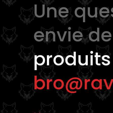
Une que
se
se
pueden
pueden
elegir
elegir
en
en
envie d
la
la
página
página
de
de
produits
producto
product
bro@rav