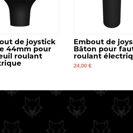
ut de joystick
Embout de joys
le 44mm pour
Bâton pour faut
euil roulant
roulant électri
trique
24,00
€
Este
€
producto
o
tiene
múltiples
s
variantes.
s.
Las
opciones
s
se