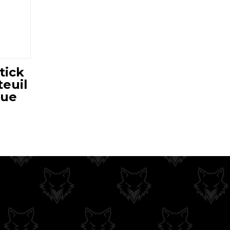
tick
euil
que