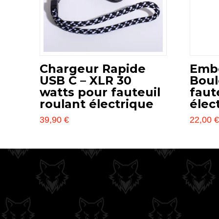
Chargeur Rapide
Embo
USB C – XLR 30
Bou
watts pour fauteuil
faut
roulant électrique
élec
39,90
€
22,00
Este
Este
producto
product
tiene
tiene
múltiples
múltiple
variantes.
variante
Las
Las
opciones
opcione