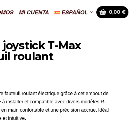
OMOS
MI CUENTA
ESPAÑOL
0,00
€
joystick T-Max
il roulant
re fauteuil roulant électrique grâce à cet embout de
 à installer et compatible avec divers modèles R-
se en main confortable et une précision accrue. Idéal
et intuitive.