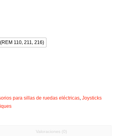
(REM 110, 211, 216)
orios para sillas de ruedas eléctricas
,
Joysticks
iques
Valoraciones (0)