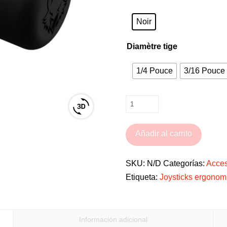
Noir
Diamètre tige
1/4 Pouce
3/16 Pouce 
Embout
View
de
3D
joystick
Añadir al carrito
product
T-
viewer
Max
SKU:
N/D
Categorías:
Acces
pour
Etiqueta:
Joysticks ergonom
fauteuil
roulant
électrique
Información adicional
cantidad