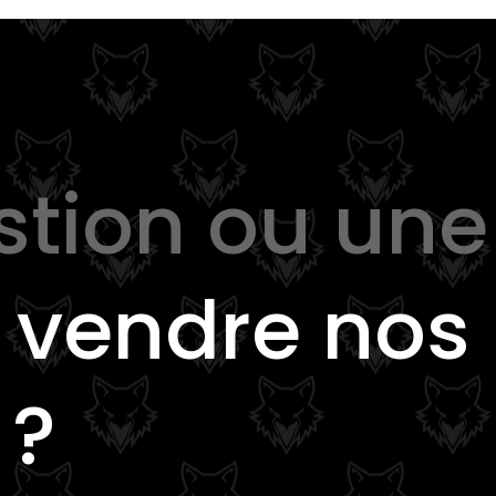
stion ou une
e
vendre nos
 ?