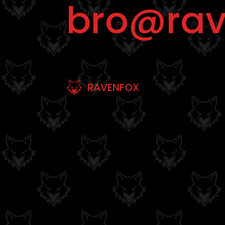
bro@rav
RAVENFOX