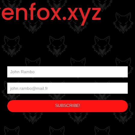
enfox.xyz