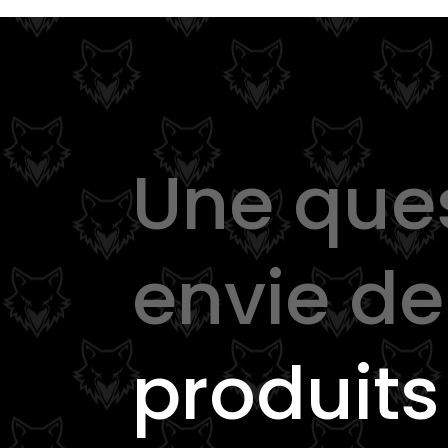
Une que
envie d
produits