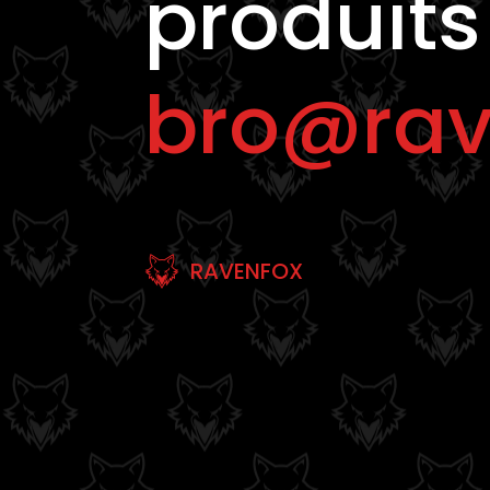
produits
bro@rav
RAVENFOX