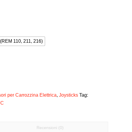
(REM 110, 211, 216)
ori per Carrozzina Elettrica
,
Joysticks
Tag:
FC
Recensioni (0)