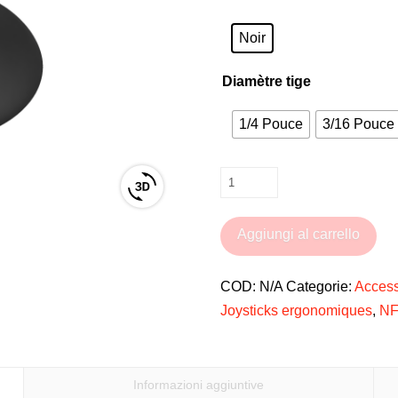
Noir
Diamètre tige
1/4 Pouce
3/16 Pouce 
Embout
View
de
3D
joystick
Aggiungi al carrello
product
Standard
viewer
3.0
COD:
N/A
Categorie:
Access
NFC
Joysticks ergonomiques
,
N
pour
fauteuil
roulant
Informazioni aggiuntive
électrique