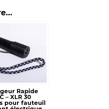
re…
5.00
geur Rapide
C – XLR 30
s pour fauteuil
ant électrique