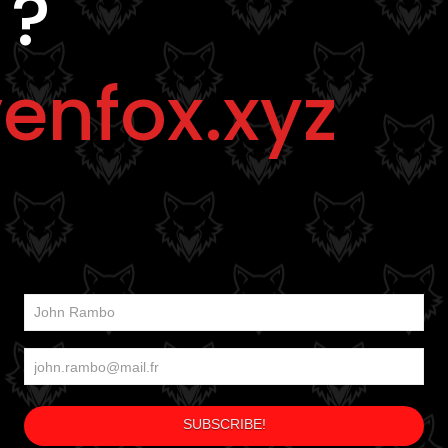
 ?
enfox.xyz