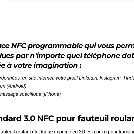
quantità
uce NFC programmable qui vous perme
lues par n’importe quel téléphone dot
iée à votre imagination :
onnées, un site internet, votre profil Linkedin, Instagram, Ti
son (Android)
 message spécifique (iPhone)
dard 3.0 NFC pour fauteuil roulan
auteuil roulant électrique imprimé en 3D est conçu pour transfo