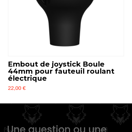
scelte
nella
pagina
del
prodotto
Embout de joystick Boule
44mm pour fauteuil roulant
électrique
22,00
€
Questo
prodotto
ha
più
Une question ou une
varianti.