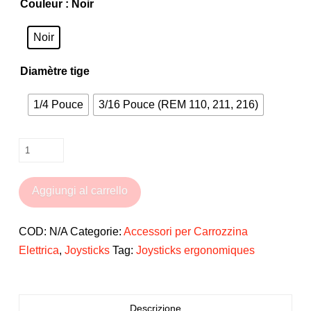
Couleur
: Noir
Noir
Diamètre tige
1/4 Pouce
3/16 Pouce (REM 110, 211, 216)
Embout
de
joystick
Aggiungi al carrello
T-
Ergo
COD:
N/A
Categorie:
Accessori per Carrozzina
pour
Elettrica
,
Joysticks
Tag:
Joysticks ergonomiques
fauteuil
roulant
électrique
Descrizione