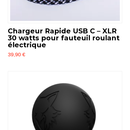
prodotto
Chargeur Rapide USB C – XLR
30 watts pour fauteuil roulant
électrique
39,90
€
Questo
prodotto
ha
più
varianti.
Le
opzioni
possono
essere