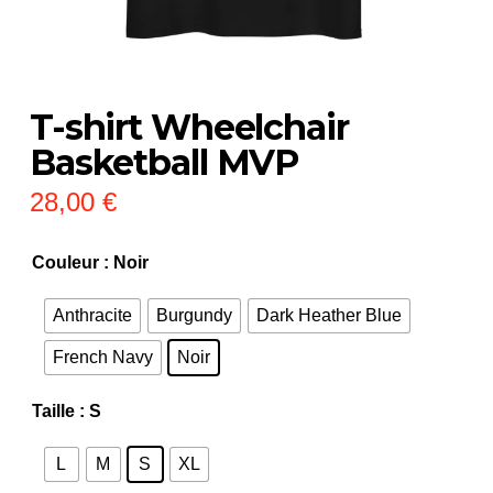
T-shirt Wheelchair
Basketball MVP
28,00
€
Couleur
: Noir
Anthracite
Burgundy
Dark Heather Blue
French Navy
Noir
Taille
: S
L
M
S
XL