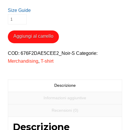
Size Guide
T-
shirt
Wheelchair
Aggiungi al carrello
Basketball
MVP
COD:
676F2DAE5CEE2_Noir-S
Categorie:
quantità
Merchandising
,
T-shirt
Descrizione
Informazioni aggiuntive
Recensioni (0)
Descrizione