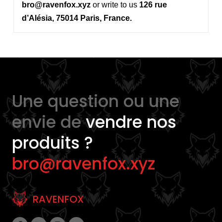
bro@ravenfox.xyz
or write to us
126 rue
d’Alésia, 75014 Paris, France.
Une question ou une
envie de
vendre nos
produits ?
bro@ravenfox.xyz
RAVENFOX