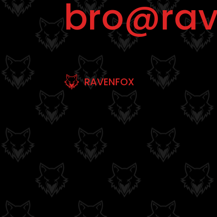
bro@rav
RAVENFOX