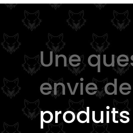
Une que
envie d
produits