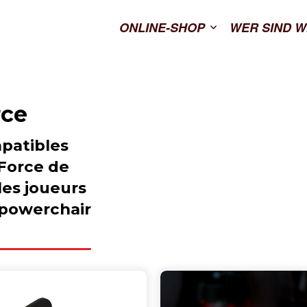
ONLINE-SHOP
WER SIND W
rce
mpatibles
 Force de
les joueurs
é powerchair