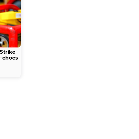
Strike
e-chocs
Preisspanne:
25,00 €
is
184,00 €