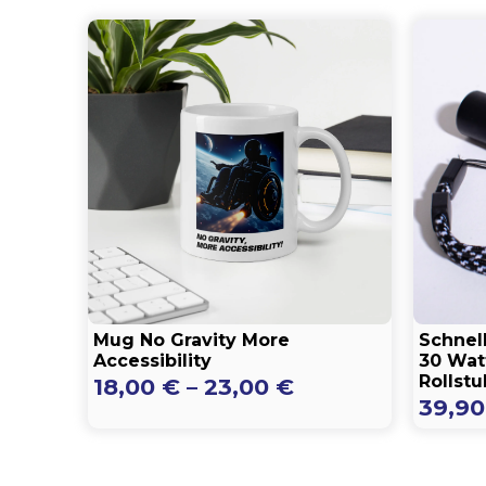
Mug No Gravity More
Schnel
Accessibility
30 Watt
Rollstu
Preisspanne:
18,00
€
–
23,00
€
39,9
18,00 €
bis
23,00 €