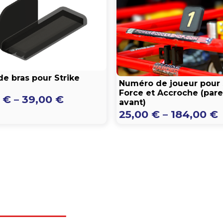
de bras pour Strike
Numéro de joueur pour 
Force et Accroche (par
Preisspanne:
0
€
–
39,00
€
avant)
29,00 €
25,00
€
–
184,00
€
bis
39,00 €
b