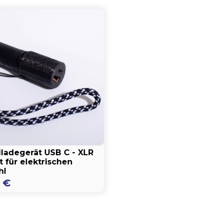
lladegerät USB C - XLR
 für elektrischen
hl
0
€