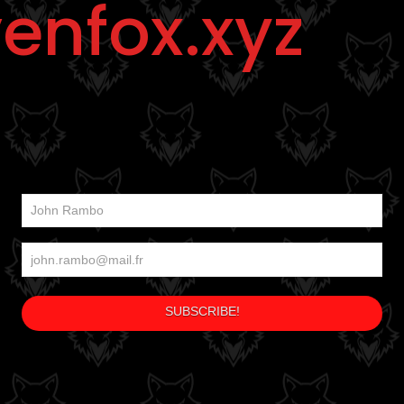
enfox.xyz