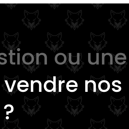
stion ou une
e
vendre nos
 ?