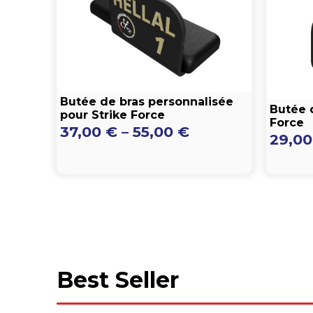
Butée de bras personnalisée
Butée 
pour Strike Force
Force
Preisspanne:
37,00
€
–
55,00
€
29,0
37,00 €
bis
55,00 €
Best Seller