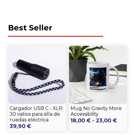
Best Seller
Cargador USB C - XLR
Mug No Gravity More
30 vatios para silla de
Accessibility
ruedas eléctrica
Rango
18,00
€
-
23,00
€
39,90
€
de
precio