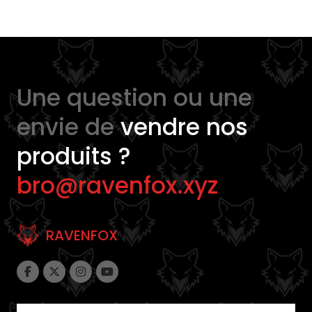
desde
18,00 
hasta
23,00 
Une question ou une
envie de
vendre nos
produits ?
bro@ravenfox.xyz
RAVENFOX