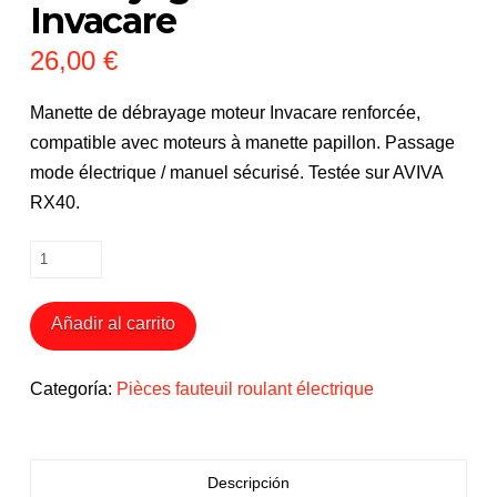
Invacare
26,00
€
Manette de débrayage moteur Invacare renforcée,
compatible avec moteurs à manette papillon. Passage
mode électrique / manuel sécurisé. Testée sur AVIVA
RX40.
Manette
de
débrayage
Añadir al carrito
moteur
Invacare
Categoría:
Pièces fauteuil roulant électrique
cantidad
Descripción