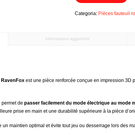
moteur
Invacare
Categoria:
Pièces fauteuil r
quantità
Informazioni aggiuntive
e RavenFox
est une pièce renforcée conçue en impression 3D po
le permet de
passer facilement du mode électrique au mode 
leure prise en main et une durabilité supérieure à la pièce d’ori
 un maintien optimal et évite tout jeu ou desserrage lors des m