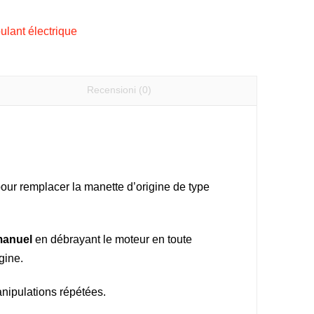
oulant électrique
Recensioni (0)
ur remplacer la manette d’origine de type
manuel
en débrayant le moteur en toute
gine.
anipulations répétées.