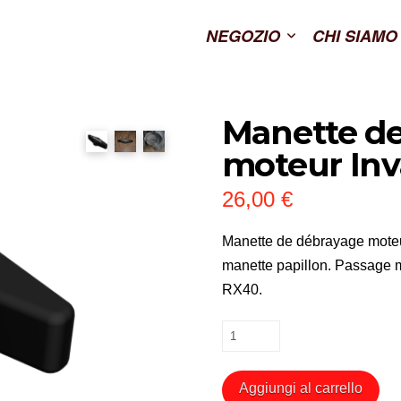
NEGOZIO
CHI SIAMO
Manette d
moteur Inv
26,00
€
Manette de débrayage moteu
manette papillon. Passage m
RX40.
Manette
de
débrayage
Aggiungi al carrello