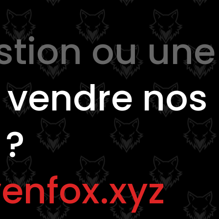
stion ou une
e
vendre nos
 ?
enfox.xyz