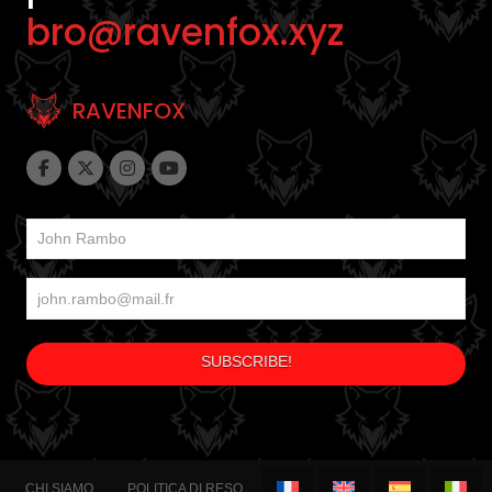
bro@ravenfox.xyz
RAVENFOX
CHI SIAMO
POLITICA DI RESO