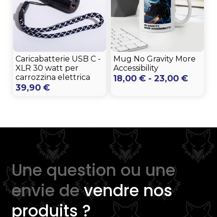
Caricabatterie USB C -
Mug No Gravity More
XLR 30 watt per
Accessibility
carrozzina elettrica
Fascia
18,00
€
-
23,00
€
39,90
€
di
prezzo
da
18,00 
a
23,00 
Une question ou une
envie de
vendre nos
produits ?