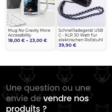
Mug No Gravity More
Schnellladegerät USB
Accessibility
C - XLR 30 Watt für
Preisspanne:
elektrischen Rollstuhl
18,00
€
–
23,00
€
39,90
€
18,00 €
bis
23,00 €
Une question ou une
envie de
vendre nos
produits ?