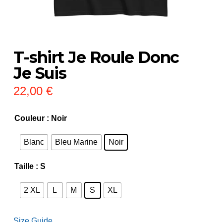
T-shirt Je Roule Donc
Je Suis
22,00
€
Couleur
: Noir
Blanc
Bleu Marine
Noir
Taille
: S
2 XL
L
M
S
XL
Size Guide