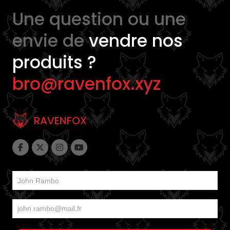
Une question ou une
envie de
vendre nos
produits ?
bro@ravenfox.xyz
RAVENFOX