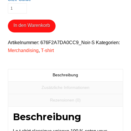
T-
shirt
Je
In den Warenkorb
Roule
Donc
Artikelnummer:
676F2A7DA0CC9_Noir-S
Kategorien:
Je
Merchandising
,
T-shirt
Suis
Menge
Beschreibung
Zusätzliche Informationen
Rezensionen (0)
Beschreibung