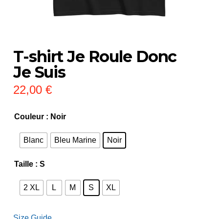
T-shirt Je Roule Donc
Je Suis
22,00
€
Couleur
: Noir
Blanc
Bleu Marine
Noir
Taille
: S
2 XL
L
M
S
XL
Size Guide