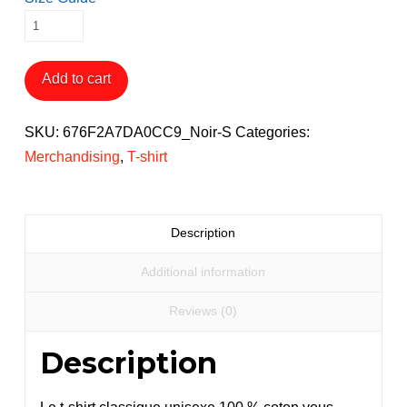
T-
shirt
Je
Add to cart
Roule
Donc
SKU:
676F2A7DA0CC9_Noir-S
Categories:
Je
Merchandising
,
T-shirt
Suis
quantity
Description
Additional information
Reviews (0)
Description