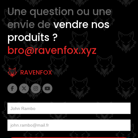
Une question ou une
envie de
vendre nos
produits ?
bro@ravenfox.xyz
RAVENFOX