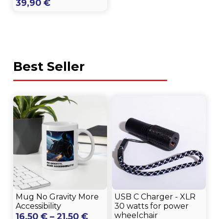
39,90
€
Best Seller
Mug No Gravity More
USB C Charger - XLR
Accessibility
30 watts for power
Price
wheelchair
16,50
€
–
21,50
€