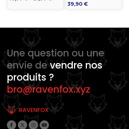
39,90
€
range:
16,50 €
through
21,50 €
Une question ou une
envie de
vendre nos
produits ?
bro@ravenfox.xyz
RAVENFOX