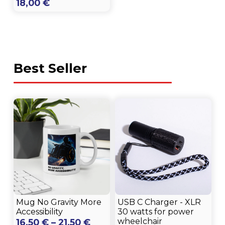
18,00
€
Best Seller
Mug No Gravity More
USB C Charger - XLR
Accessibility
30 watts for power
Price
wheelchair
16,50
€
–
21,50
€