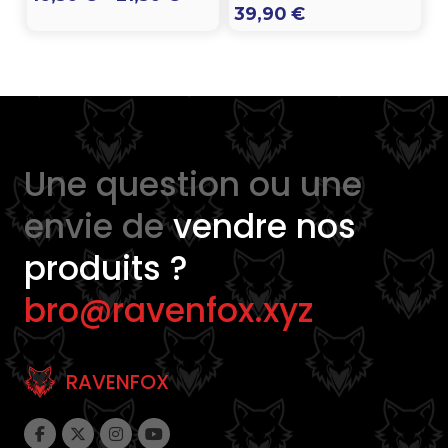
39,90
€
range:
16,50 €
through
21,50 €
Une question ou une
envie de
vendre nos
produits ?
bro@ravenfox.xyz
RAVENFOX