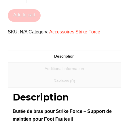
de
bras
Add to cart
pour
Strike
SKU:
N/A
Category:
Accessoires Strike Force
Force
quantity
Description
Additional information
Reviews (0)
Description
Butée de bras pour Strike Force – Support de
maintien pour Foot Fauteuil