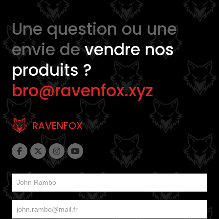
Une question ou une
envie de
vendre nos
produits ?
bro@ravenfox.xyz
RAVENFOX