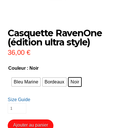
Casquette RavenOne
(édition ultra style)
36,00
€
Couleur
: Noir
Bleu Marine
Bordeaux
Noir
Size Guide
quantité
de
Casquette
Ajouter au panier