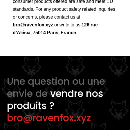
consumer products offered are safe and meet EU
standards. For any product safety related inquiries
or concerns, please contact us at
bro@ravenfox.xyz
or write to us
126 rue
d’Alésia, 75014 Paris, France.
Une question ou une
envie de
vendre nos
produits ?
bro@ravenfox.xyz