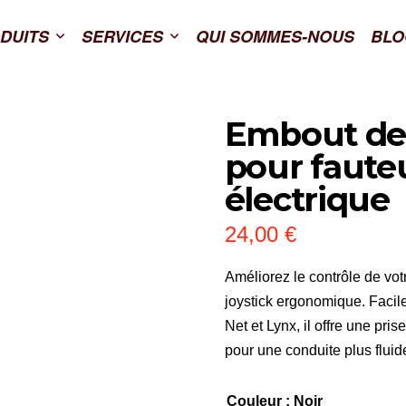
DUITS
SERVICES
QUI SOMMES-NOUS
BLO
Embout de 
pour fauteu
électrique
24,00
€
Améliorez le contrôle de vot
joystick ergonomique. Facile
Net et Lynx, il offre une pri
pour une conduite plus fluide 
Couleur
: Noir