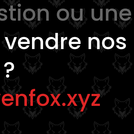
stion ou une
e
vendre nos
 ?
enfox.xyz