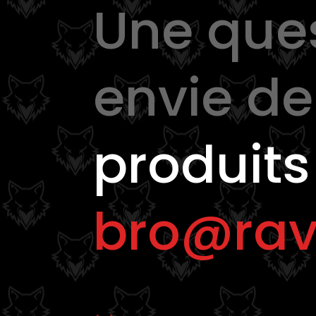
Une que
peuvent
être
choisies
sur
envie d
la
page
du
produits
produit
bro@rav