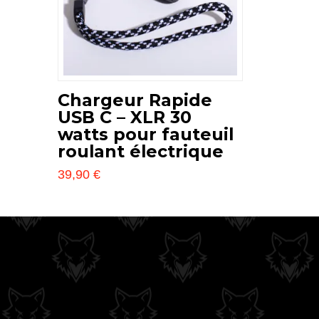
Chargeur Rapide
USB C – XLR 30
watts pour fauteuil
roulant électrique
39,90
€
Ce
produit
a
plusieurs
variations.
Les
options