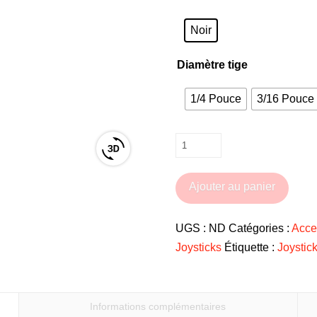
Noir
Diamètre tige
1/4 Pouce
3/16 Pouce 
quantité
View
de
3D
Embout
Ajouter au panier
product
de
viewer
joystick
UGS :
ND
Catégories :
Acce
Bâton
Joysticks
Étiquette :
Joystic
pour
fauteuil
roulant
Informations complémentaires
électrique