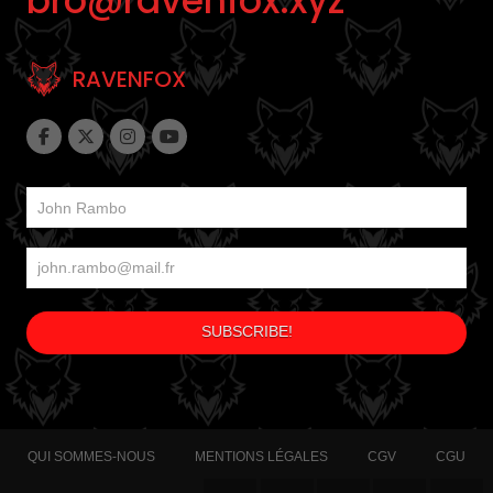
bro@ravenfox.xyz
RAVENFOX
QUI SOMMES-NOUS
MENTIONS LÉGALES
CGV
CGU