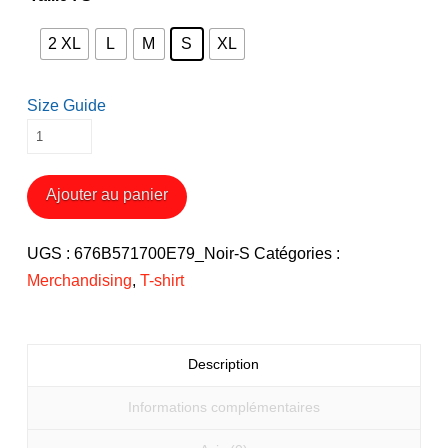
2 XL
L
M
S
XL
Size Guide
quantité
de
T-
Ajouter au panier
shirt
coton
UGS :
676B571700E79_Noir-S
Catégories :
bio
Merchandising
,
T-shirt
RavenFox
Chimère
Brodée
Description
Informations complémentaires