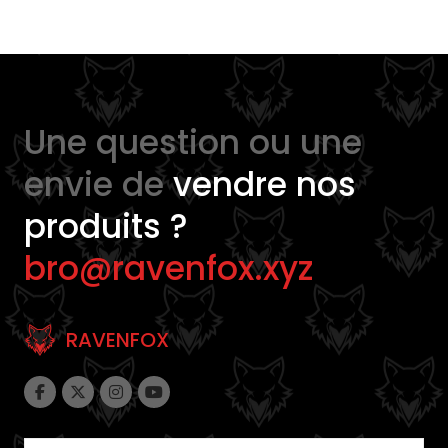
Une question ou une
envie de
vendre nos
produits ?
bro@ravenfox.xyz
RAVENFOX