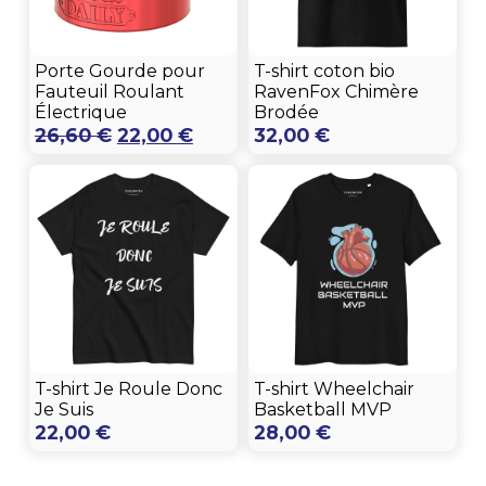
Porte Gourde pour
T-shirt coton bio
Fauteuil Roulant
RavenFox Chimère
Électrique
Brodée
Il
Il
26,60
€
22,00
€
32,00
€
prezzo
prezzo
originale
attuale
era:
è:
26,60 €.
22,00 €.
T-shirt Je Roule Donc
T-shirt Wheelchair
Je Suis
Basketball MVP
22,00
€
28,00
€