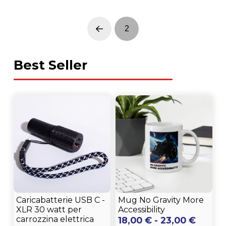
2
Prev
Best Seller
Caricabatterie USB C -
Mug No Gravity More
XLR 30 watt per
Accessibility
carrozzina elettrica
Fascia
18,00
€
-
23,00
€