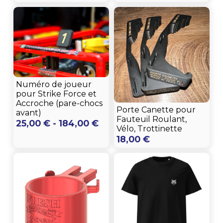
di
prezzo
da
18,00 
a
23,00 
Numéro de joueur
pour Strike Force et
Accroche (pare-chocs
Porte Canette pour
avant)
Fauteuil Roulant,
Fascia
25,00
€
-
184,00
€
Vélo, Trottinette
di
18,00
€
prezzo:
da
25,00 €
a
184,00 €