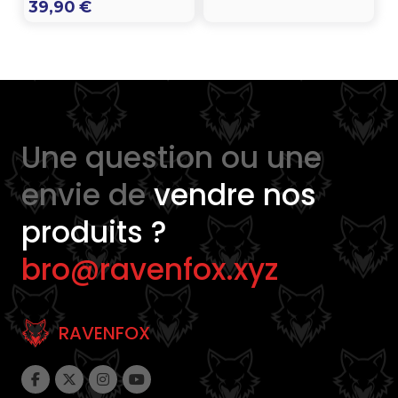
39,90
€
di
prezzo
da
18,00 
a
23,00 
Une question ou une
envie de
vendre nos
produits ?
bro@ravenfox.xyz
RAVENFOX