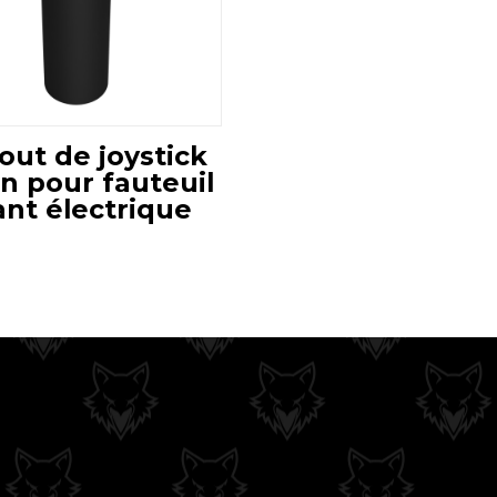
ut de joystick
n pour fauteuil
ant électrique
€
s
s.