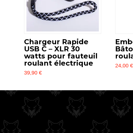
Chargeur Rapide
Embo
USB C – XLR 30
Bâto
watts pour fauteuil
roul
roulant électrique
24,00
Ce
39,90
€
Ce
produit
produit
a
a
plusieur
plusieurs
variation
variations.
Les
Les
options
options
peuvent