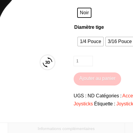
Noir
Diamètre tige
1/4 Pouce
3/16 Pouce 
quantité
View
de
3D
Embout
Ajouter au panier
product
de
viewer
joystick
UGS :
ND
Catégories :
Acce
Boule
Joysticks
Étiquette :
Joystic
44mm
pour
fauteuil
Informations complémentaires
roulant