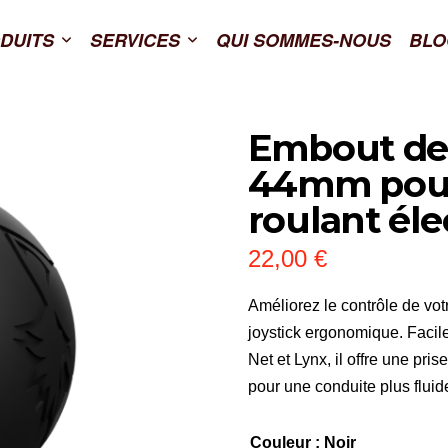
DUITS
SERVICES
QUI SOMMES-NOUS
BLO
Embout de 
44mm pour
roulant éle
22,00
€
Améliorez le contrôle de vot
joystick ergonomique. Facile
Net et Lynx, il offre une pri
pour une conduite plus fluide 
Couleur
: Noir