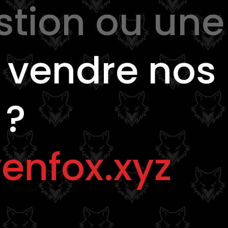
stion ou une
e
vendre nos
 ?
enfox.xyz