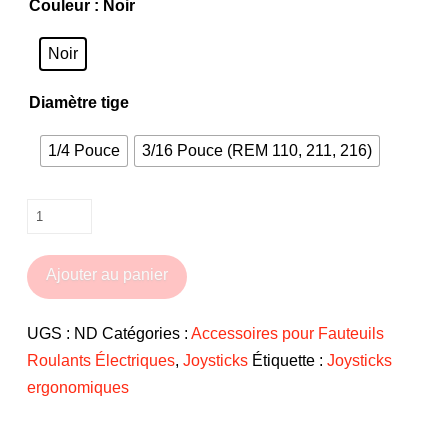
Couleur
: Noir
Noir
Diamètre tige
1/4 Pouce
3/16 Pouce (REM 110, 211, 216)
quantité
de
Embout
Ajouter au panier
de
joystick
UGS :
ND
Catégories :
Accessoires pour Fauteuils
T-
Roulants Électriques
,
Joysticks
Étiquette :
Joysticks
Max
ergonomiques
Low
pour