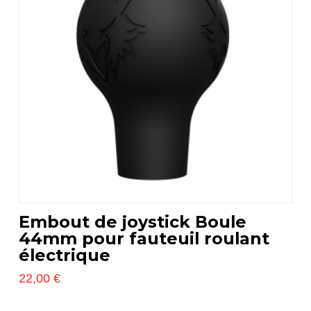
options
peuvent
être
choisies
sur
la
page
du
produit
Embout de joystick Boule
44mm pour fauteuil roulant
électrique
22,00
€
Ce