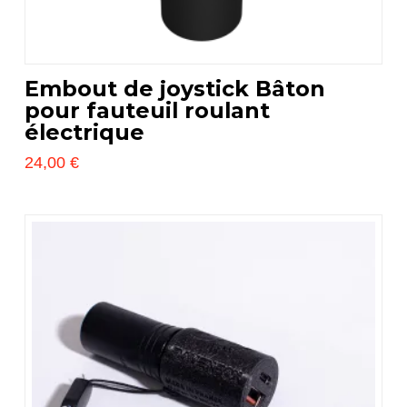
Embout de joystick Bâton
pour fauteuil roulant
électrique
24,00
€
Ce
produit
a
plusieurs
5.00
variations.
Les
options
peuvent
être
choisies