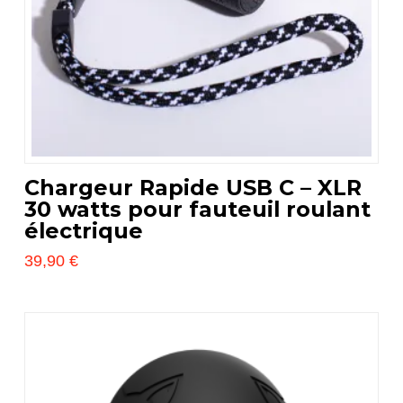
sur
la
page
du
produit
Chargeur Rapide USB C – XLR
30 watts pour fauteuil roulant
électrique
39,90
€
Ce
produit
a
plusieurs
variations.
Les